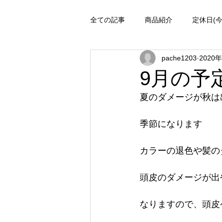
全ての記事
商品紹介
定休日(
pache1203
2020
日々
施術メニュー
絶対
9月の予
夏のダメージが秋は
季節になります
カラーの退色や髪の
頭皮のダメージが出
なりますので、頭皮