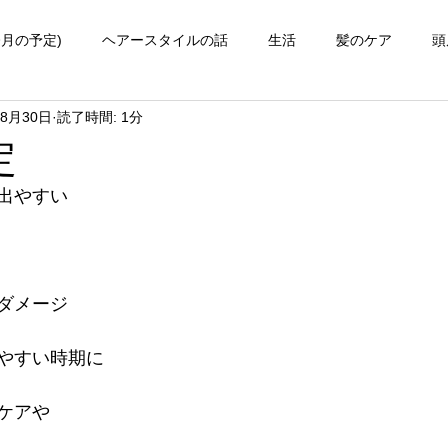
今月の予定)
ヘアースタイルの話
生活
髪のケア
頭
年8月30日
読了時間: 1分
知ってほしい事
定
出やすい
ダメージ
やすい時期に
ケアや