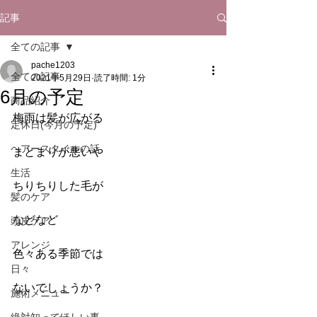
記事
全ての記事
pache1203
全ての記事
2021年5月29日
読了時間: 1分
6月の予定
商品紹介
梅雨は髪が広がる
定休日(今月の予定)
ヘアースタイルの話
まとまりが悪いや
生活
ちりちりした毛が
髪のケア
などなど
頭皮ケア
アレンジ
色々ある季節では
日々
ないでしょうか？
施術メニュー