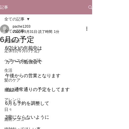
記事
全ての記事
pache1203
全ての記事
2020年5月31日
読了時間: 1分
6月の予定
商品紹介
6/2(火)の午前中は
定休日(今月の予定)
ヘアースタイルの話
カラーの勉強会で
生活
午後からの営業となります
髪のケア
他は通常通りの予定をしてます
頭皮ケア
アレンジ
6月も予約を調整して
日々
3密にならないように
施術メニュー