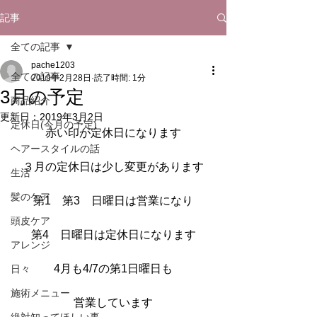
記事
全ての記事
pache1203
全ての記事
2019年2月28日
読了時間: 1分
3月の予定
商品紹介
更新日：
2019年3月2日
定休日(今月の予定)
赤い印が定休日になります
ヘアースタイルの話
３月の定休日は少し変更があります
生活
髪のケア
第1　第3　日曜日は営業になり
頭皮ケア
第4　日曜日は定休日になります
アレンジ
4月も4/7の第1日曜日も
日々
施術メニュー
営業しています