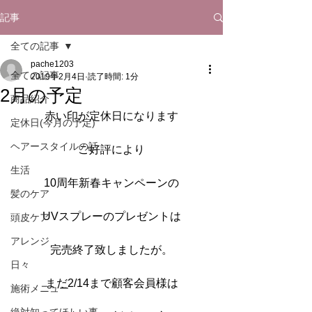
記事
全ての記事
pache1203
全ての記事
2019年2月4日
読了時間: 1分
2月の予定
商品紹介
赤い印が定休日になります
定休日(今月の予定)
ヘアースタイルの話
ご好評により
生活
10周年新春キャンペーンの
髪のケア
UVスプレーのプレゼントは
頭皮ケア
アレンジ
完売終了致しましたが。
日々
まだ2/14まで顧客会員様は
施術メニュー