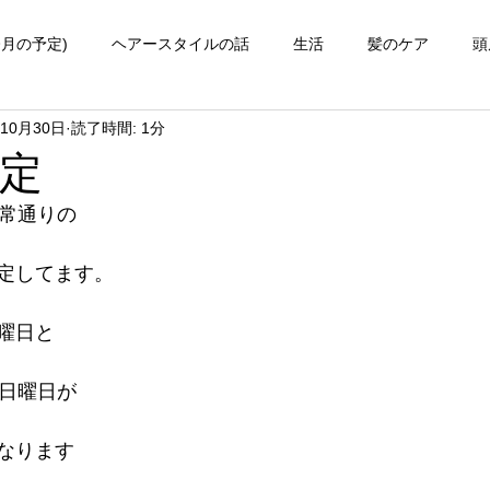
今月の予定)
ヘアースタイルの話
生活
髪のケア
頭
年10月30日
読了時間: 1分
知ってほしい事
予定
通常通りの
定してます。
曜日と
の日曜日が
なります