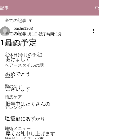
記事
全ての記事
pache1203
全ての記事
2020年1月1日
読了時間: 1分
1月の予定
商品紹介
定休日(今月の予定)
あけまして
ヘアースタイルの話
おめでとう
生活
髪のケア
ございます
頭皮ケア
旧年中はたくさんの
アレンジ
日々
ご愛顧にあずかり
施術メニュー
厚くお礼申し上げます