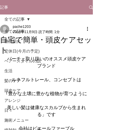
記事
全ての記事
pache1203
全ての記事
2018年11月9日
読了時間: 1分
自宅で簡単・頭皮ケアセッ
商品紹介
ト
定休日(今月の予定)
パーチェ取り扱いのオススメ頭皮ケア
ヘアースタイルの話
ブランド
生活
ルネフルトレール、コンセプトは
髪のケア
頭皮ケア
｢豊かな土壌に豊かな植物が育つように
アレンジ
美しい髪は健康なスカルプから生まれ
日々
る」です
施術メニュー
会社はピエールファーブル