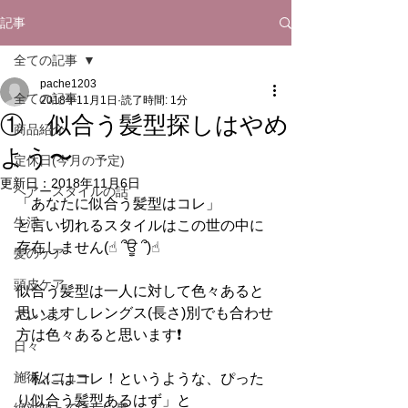
記事
全ての記事
pache1203
全ての記事
2018年11月1日
読了時間: 1分
① 似合う髪型探しはやめ
商品紹介
よう〜
定休日(今月の予定)
更新日：
2018年11月6日
ヘアースタイルの話
「あなたに似合う髪型はコレ」
生活
と言い切れるスタイルはこの世の中に
存在しません(☝︎ ՞ਊ ՞)☝︎
髪のケア
頭皮ケア
似合う髪型は一人に対して色々あると
思いますしレングス(長さ)別でも合わせ
アレンジ
方は色々あると思います❗️
日々
施術メニュー
「私にはコレ！というような、ぴった
り似合う髪型あるはず」と