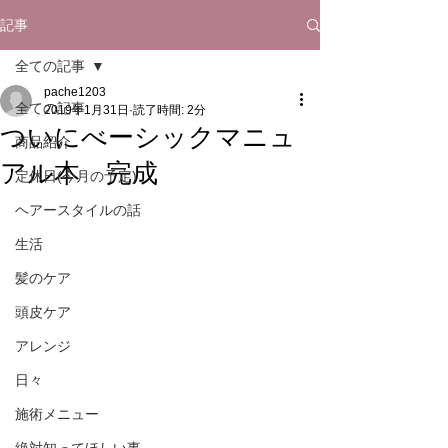
記事
全ての記事
pache1203
全ての記事
2019年1月31日
読了時間: 2分
ついにべーシックマニュ
商品紹介
アル本 完成
定休日(今月の予定)
ヘアースタイルの話
生活
髪のケア
頭皮ケア
アレンジ
日々
施術メニュー