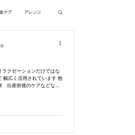
皮ケア
アレンジ
2分
リラクゼーションだけではな
て 幅広く活用されています 他
療 出産前後のケアなどなど
ではないでしょうか？ そこで
感じになります...