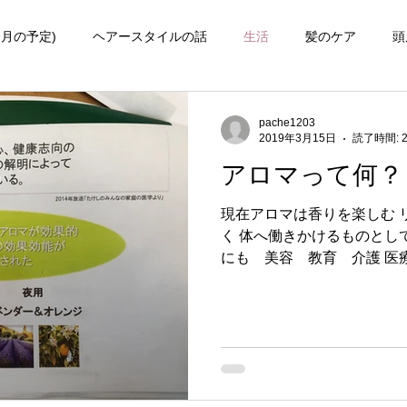
今月の予定)
ヘアースタイルの話
生活
髪のケア
頭
知ってほしい事
pache1203
2019年3月15日
読了時間: 
アロマって何？
現在アロマは香りを楽しむ 
く 体へ働きかけるものとし
にも 美容 教育 介護 医
近年は色々 使われているの
アロマのメカニズムは こんな