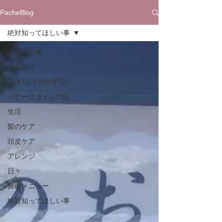
PacheBlog
絶対知ってほしい事
全ての記事
商品紹介
定休日(今月の予定)
ヘアースタイルの話
生活
髪のケア
頭皮ケア
アレンジ
日々
施術メニュー
絶対知ってほしい事