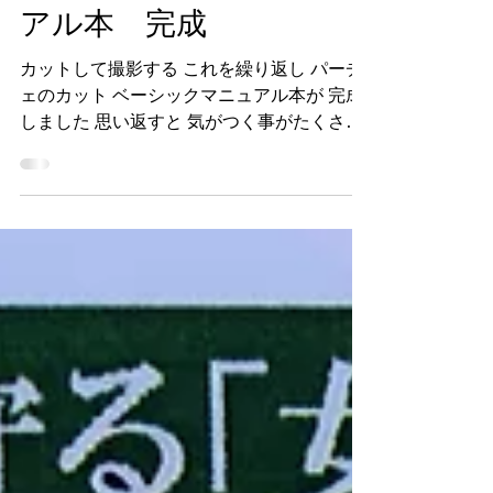
ついにべーシックマニュ
アル本 完成
カットして撮影する これを繰り返し パーチ
ェのカット ベーシックマニュアル本が 完成
しました 思い返すと 気がつく事がたくさん
あり 内容が濃い日々を過ごし 沢山勉強にな
りました 根岸さん。お力添え 凄い感謝です
ありがとうございます 仮に新しくスタッフ
が 入っても...