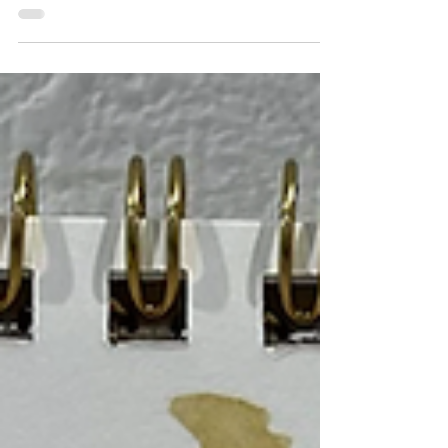
かと忙しい月でも あると思いますが 是非、
キレイになって 年越しを迎えましょう！ 年
末は混み合う可能性も ありますので 早めの
ご予約お待ちしております 年末年始の予定
は 12/29(水)は清掃が 入るため短縮営業とな
ります...