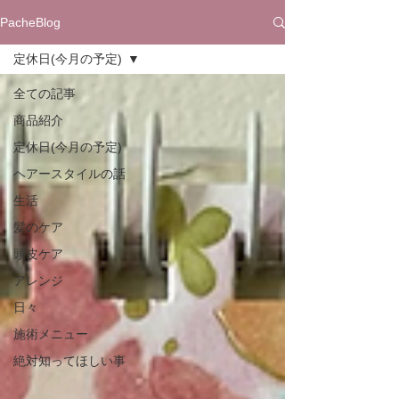
PacheBlog
定休日(今月の予定)
全ての記事
商品紹介
定休日(今月の予定)
ヘアースタイルの話
生活
髪のケア
頭皮ケア
アレンジ
日々
施術メニュー
絶対知ってほしい事